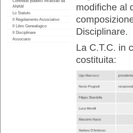
Contributi pubblici incassati da
modifiche al 
ANAM
Lo Statuto
composizione,
Il Regolamento Associativo
Il Libro Genealogico
Disciplinare.
Il Disciplinare
Associarsi
La C.T.C. in 
costituita:
Ugo Marcocci
president
Nevio Prugnoli
vicepresi
Filippo Sbardella
Luca Merelli
Massimo Nassi
Stefano D'Ambrosi