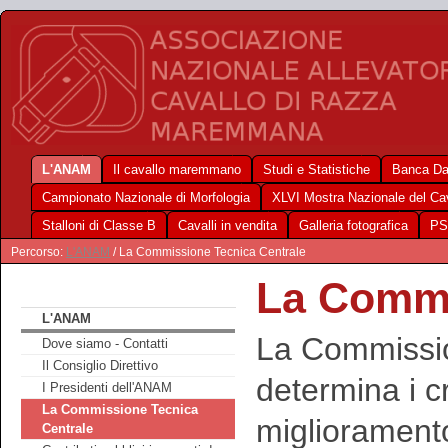
L'ANAM
Il cavallo maremmano
Studi e Statistiche
Banca Da
Campionato Nazionale di Morfologia
XLVI Mostra Nazionale del C
Stalloni di Classe B
Cavalli in vendita
Galleria fotografica
PS
Percorso:
L'ANAM
/ La Commissione Tecnica Centrale
La Commi
L'ANAM
La Commissio
Dove siamo - Contatti
Il Consiglio Direttivo
determina i cri
I Presidenti dell'ANAM
La Commissione Tecnica
miglioramento
Centrale