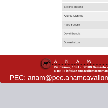
Stefania Reitano
Andrea Giontella
Fabio Faustini
David Braccia
Donatella Loni
PEC:
anam@pec.anamcavallo