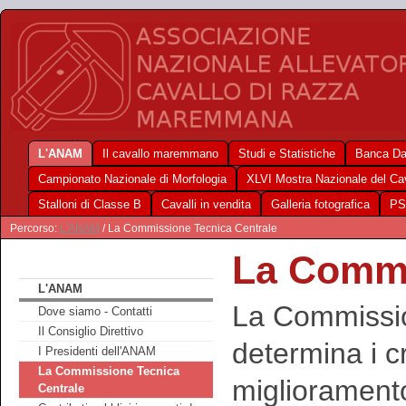
L'ANAM
Il cavallo maremmano
Studi e Statistiche
Banca Da
Campionato Nazionale di Morfologia
XLVI Mostra Nazionale del C
Stalloni di Classe B
Cavalli in vendita
Galleria fotografica
PS
Percorso:
L'ANAM
/ La Commissione Tecnica Centrale
La Commi
L'ANAM
La Commissio
Dove siamo - Contatti
Il Consiglio Direttivo
determina i cri
I Presidenti dell'ANAM
La Commissione Tecnica
miglioramento
Centrale