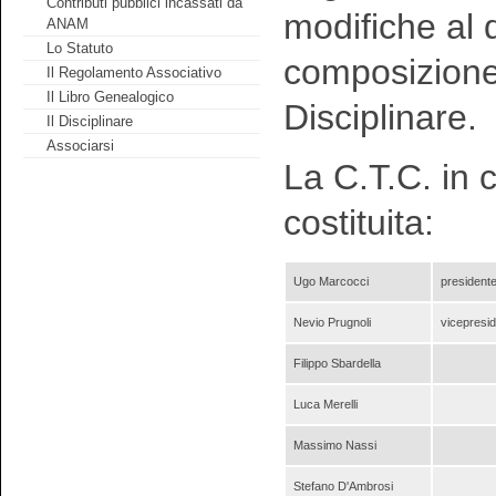
Contributi pubblici incassati da
modifiche al 
ANAM
Lo Statuto
composizione,
Il Regolamento Associativo
Il Libro Genealogico
Disciplinare.
Il Disciplinare
Associarsi
La C.T.C. in 
costituita:
Ugo Marcocci
president
Nevio Prugnoli
vicepresi
Filippo Sbardella
Luca Merelli
Massimo Nassi
Stefano D'Ambrosi