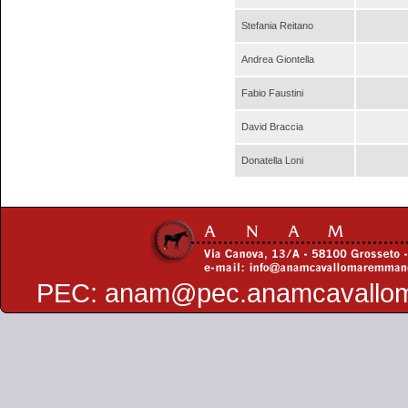
Stefania Reitano
Andrea Giontella
Fabio Faustini
David Braccia
Donatella Loni
PEC:
anam@pec.anamcavallo