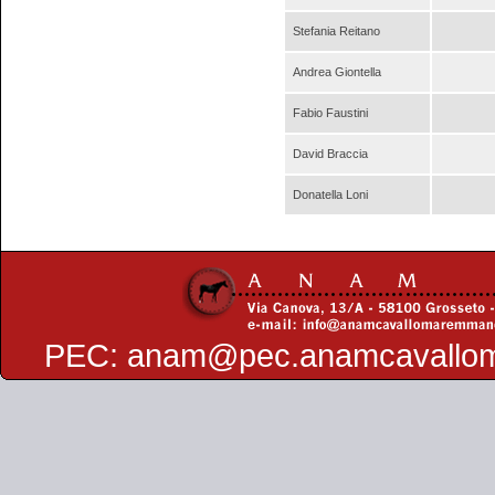
Stefania Reitano
Andrea Giontella
Fabio Faustini
David Braccia
Donatella Loni
PEC:
anam@pec.anamcavallo