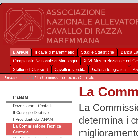
L'ANAM
Il cavallo maremmano
Studi e Statistiche
Banca Da
Campionato Nazionale di Morfologia
XLVI Mostra Nazionale del C
Stalloni di Classe B
Cavalli in vendita
Galleria fotografica
PS
Percorso:
L'ANAM
/ La Commissione Tecnica Centrale
La Commi
L'ANAM
La Commissio
Dove siamo - Contatti
Il Consiglio Direttivo
determina i cri
I Presidenti dell'ANAM
La Commissione Tecnica
miglioramento
Centrale