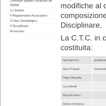
Contributi pubblici incassati da
modifiche al 
ANAM
Lo Statuto
composizione,
Il Regolamento Associativo
Il Libro Genealogico
Disciplinare.
Il Disciplinare
Associarsi
La C.T.C. in 
costituita:
Ugo Marcocci
president
Nevio Prugnoli
vicepresi
Filippo Sbardella
Luca Merelli
Massimo Nassi
Stefano D'Ambrosi