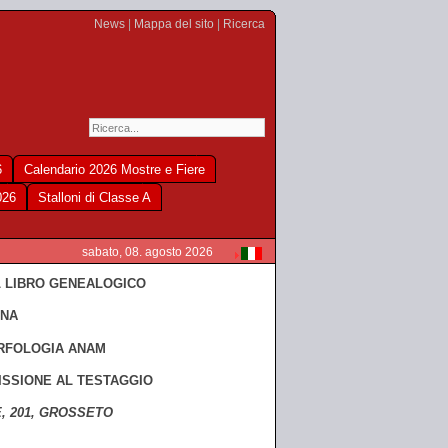
News
|
Mappa del sito
|
Ricerca
6
Calendario 2026 Mostre e Fiere
026
Stalloni di Classe A
sabato, 08. agosto 2026
L LIBRO GENEALOGICO
ANA
RFOLOGIA ANAM
ISSIONE AL TESTAGGIO
E, 201, GROSSETO