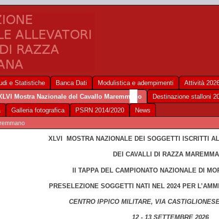
udi e Statistiche
Banca Dati
Modulistica e adempimenti
Attività 202
XLVI Mostra Nazionale del Cavallo Maremmano
Destinazione stalloni 2
a
Galleria fotografica
PSRN 2014/2020
News
Maremmano
XLVI MOSTRA NAZIONALE DEI SOGGETTI ISCRITTI A
DEI CAVALLI DI RAZZA MAREMM
II TAPPA DEL
CAMPIONATO NAZIONALE DI MO
PRESELEZIONE SOGGETTI NATI NEL 2024 PER L’AMM
CENTRO IPPICO MILITARE, VIA CASTIGLIONES
12 - 13 SETTEMBRE 2026