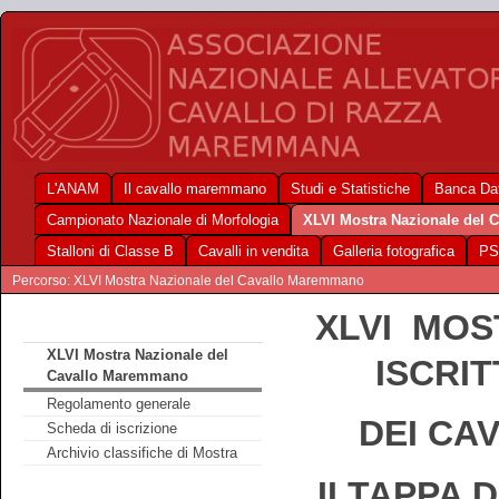
L'ANAM
Il cavallo maremmano
Studi e Statistiche
Banca Dat
Campionato Nazionale di Morfologia
XLVI Mostra Nazionale del
Stalloni di Classe B
Cavalli in vendita
Galleria fotografica
PS
Percorso: XLVI Mostra Nazionale del Cavallo Maremmano
XLVI MOS
XLVI Mostra Nazionale del
ISCRI
Cavallo Maremmano
Regolamento generale
DEI CA
Scheda di iscrizione
Archivio classifiche di Mostra
II TAPPA 