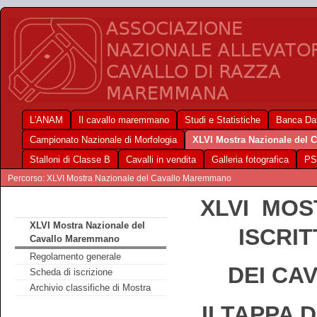
L'ANAM
Il cavallo maremmano
Studi e Statistiche
Banca Dat
Campionato Nazionale di Morfologia
XLVI Mostra Nazionale del
Stalloni di Classe B
Cavalli in vendita
Galleria fotografica
PS
Percorso: XLVI Mostra Nazionale del Cavallo Maremmano
XLVI MOS
XLVI Mostra Nazionale del
ISCRI
Cavallo Maremmano
Regolamento generale
DEI CA
Scheda di iscrizione
Archivio classifiche di Mostra
II TAPPA 