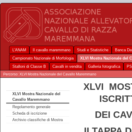
L'ANAM
Il cavallo maremmano
Studi e Statistiche
Banca Dat
Campionato Nazionale di Morfologia
XLVI Mostra Nazionale del
Stalloni di Classe B
Cavalli in vendita
Galleria fotografica
PS
Percorso: XLVI Mostra Nazionale del Cavallo Maremmano
XLVI MOS
XLVI Mostra Nazionale del
ISCRI
Cavallo Maremmano
Regolamento generale
DEI CA
Scheda di iscrizione
Archivio classifiche di Mostra
II TAPPA 