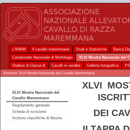
L'ANAM
Il cavallo maremmano
Studi e Statistiche
Banca Dat
Campionato Nazionale di Morfologia
XLVI Mostra Nazionale del
Stalloni di Classe B
Cavalli in vendita
Galleria fotografica
PS
Percorso: XLVI Mostra Nazionale del Cavallo Maremmano
XLVI MOS
XLVI Mostra Nazionale del
ISCRI
Cavallo Maremmano
Regolamento generale
DEI CA
Scheda di iscrizione
Archivio classifiche di Mostra
II TAPPA 