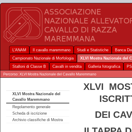
L'ANAM
Il cavallo maremmano
Studi e Statistiche
Banca Dat
Campionato Nazionale di Morfologia
XLVI Mostra Nazionale del
Stalloni di Classe B
Cavalli in vendita
Galleria fotografica
PS
Percorso: XLVI Mostra Nazionale del Cavallo Maremmano
XLVI MOS
XLVI Mostra Nazionale del
ISCRI
Cavallo Maremmano
Regolamento generale
DEI CA
Scheda di iscrizione
Archivio classifiche di Mostra
II TAPPA 