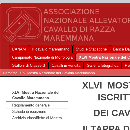
L'ANAM
Il cavallo maremmano
Studi e Statistiche
Banca Dat
Campionato Nazionale di Morfologia
XLVI Mostra Nazionale del
Stalloni di Classe B
Cavalli in vendita
Galleria fotografica
PS
Percorso: XLVI Mostra Nazionale del Cavallo Maremmano
XLVI MOS
XLVI Mostra Nazionale del
ISCRI
Cavallo Maremmano
Regolamento generale
DEI CA
Scheda di iscrizione
Archivio classifiche di Mostra
II TAPPA 