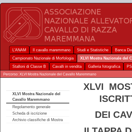
L'ANAM
Il cavallo maremmano
Studi e Statistiche
Banca Dat
Campionato Nazionale di Morfologia
XLVI Mostra Nazionale del
Stalloni di Classe B
Cavalli in vendita
Galleria fotografica
PS
Percorso: XLVI Mostra Nazionale del Cavallo Maremmano
XLVI MOS
XLVI Mostra Nazionale del
ISCRI
Cavallo Maremmano
Regolamento generale
DEI CA
Scheda di iscrizione
Archivio classifiche di Mostra
II TAPPA 