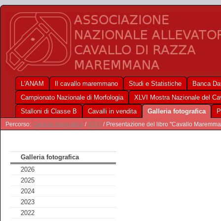
L'ANAM
Il cavallo maremmano
Studi e Statistiche
Banca Dat
Campionato Nazionale di Morfologia
XLVI Mostra Nazionale del C
Stalloni di Classe B
Cavalli in vendita
Galleria fotografica
P
Percorso:
Galleria fotografica
/
2013
/ Presentazione del libro "Cavallo Maremman
Galleria fotografica
2026
2025
2024
2023
2022