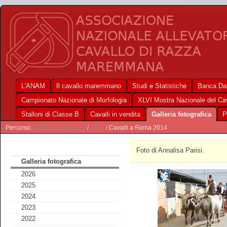
L'ANAM
Il cavallo maremmano
Studi e Statistiche
Banca Dat
Campionato Nazionale di Morfologia
XLVI Mostra Nazionale del C
Stalloni di Classe B
Cavalli in vendita
Galleria fotografica
P
Percorso:
Galleria fotografica
/
2014
/ Cavalli a Roma 2014
Foto di Annalisa Parisi.
Galleria fotografica
2026
2025
2024
2023
2022