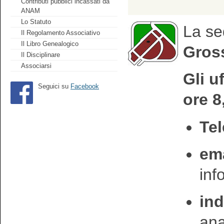
Contributi pubblici incassati da
ANAM
Lo Statuto
La se
Il Regolamento Associativo
Il Libro Genealogico
Gross
Il Disciplinare
Associarsi
Gli u
Seguici su
Facebook
ore 8
Tel
ema
in
ind
an