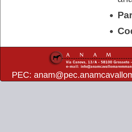
Par
Cod
PEC:
anam@pec.anamcavallo