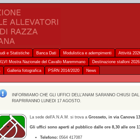
udi e Statistiche
Banca Dati
Modulistica e adempimenti
Attività 202
XLVI Mostra Nazionale del Cavallo Maremmano
Destinazione stalloni 2026
a
Galleria fotografica
PSRN 2014/2020
News
INFORMIAMO CHE GLI UFFICI DELL'ANAM SARANNO CHIUSI DAL
RIAPRIRANNO LUNEDI 17 AGOSTO.
La sede dell'A.N.A.M. si trova a
Grosseto, in via Canova 1
Gli uffici sono aperti al pubblico dalle ore 8,30 alle ore 1
Telefono:
0564 417087