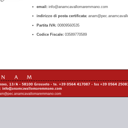
email:
info@anamcavallomaremmano.com
indirizzo di posta certificata:
anam@pec.anamcavall
Partita IVA:
00809560535
Codice Fiscale:
03589770589
am@pec.anamcavallomaremmano.com