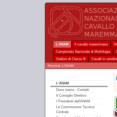
L'ANAM
Il cavallo maremmano
St
Campionato Nazionale di Morfologia
Stalloni di Classe B
Cavalli in vendit
Percorso: L'ANAM
L'ANAM
Dove siamo - Contatti
Il Consiglio Direttivo
I Presidenti dell'ANAM
La Commissione Tecnica
Centrale