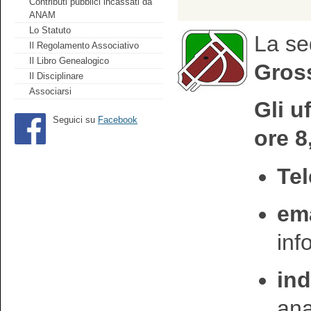
Contributi pubblici incassati da
ANAM
Lo Statuto
La se
Il Regolamento Associativo
Il Libro Genealogico
Gross
Il Disciplinare
Associarsi
Gli u
Seguici su
Facebook
ore 8
Tel
ema
in
ind
an