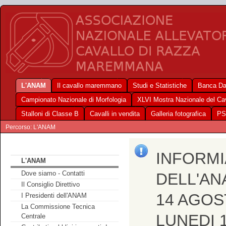
L'ANAM
Il cavallo maremmano
Studi e Statistiche
Banca Da
Campionato Nazionale di Morfologia
XLVI Mostra Nazionale del C
Stalloni di Classe B
Cavalli in vendita
Galleria fotografica
PS
Percorso: L'ANAM
INFORMI
L'ANAM
Dove siamo - Contatti
DELL'AN
Il Consiglio Direttivo
14 AGOS
I Presidenti dell'ANAM
La Commissione Tecnica
LUNEDI 
Centrale