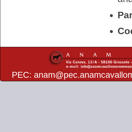
Par
Cod
PEC:
anam@pec.anamcavallo