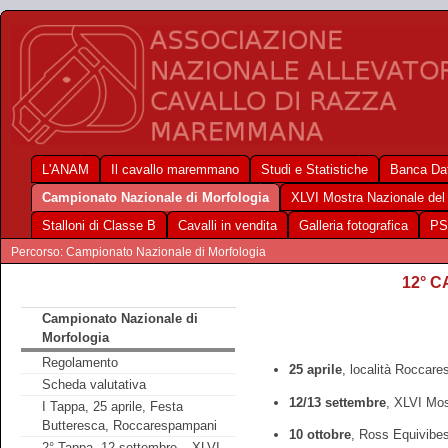
L'ANAM
Il cavallo maremmano
Studi e Statistiche
Banca Dat
Campionato Nazionale di Morfologia
XLVI Mostra Nazionale de
Stalloni di Classe B
Cavalli in vendita
Galleria fotografica
PS
Percorso: Campionato Nazionale di Morfologia
12° 
Campionato Nazionale di
Morfologia
Regolamento
25 aprile
, località Roccar
Scheda valutativa
12/13 settembre
, XLVI Mos
I Tappa, 25 aprile, Festa
Butteresca, Roccarespampani
10 ottobre
, Ross Equivibe
2° Tappa, 12 settembre – XLVI