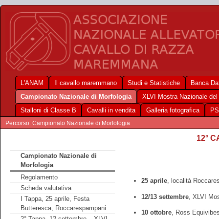
L'ANAM
Il cavallo maremmano
Studi e Statistiche
Banca Dat
Campionato Nazionale di Morfologia
XLVI Mostra Nazionale de
Stalloni di Classe B
Cavalli in vendita
Galleria fotografica
PS
Percorso: Campionato Nazionale di Morfologia
12° 
Campionato Nazionale di
Morfologia
Regolamento
25 aprile
, località Roccar
Scheda valutativa
12/13 settembre
, XLVI Mos
I Tappa, 25 aprile, Festa
Butteresca, Roccarespampani
10 ottobre
, Ross Equivibe
2° Tappa, 12 settembre – XLVI