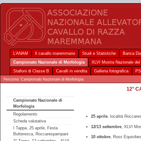
L'ANAM
Il cavallo maremmano
Studi e Statistiche
Banca Dat
Campionato Nazionale di Morfologia
XLVI Mostra Nazionale de
Stalloni di Classe B
Cavalli in vendita
Galleria fotografica
PS
Percorso: Campionato Nazionale di Morfologia
12° 
Campionato Nazionale di
Morfologia
Regolamento
25 aprile
, località Roccar
Scheda valutativa
12/13 settembre
, XLVI Mos
I Tappa, 25 aprile, Festa
Butteresca, Roccarespampani
10 ottobre
, Ross Equivibe
2° Tappa, 12 settembre – XLVI