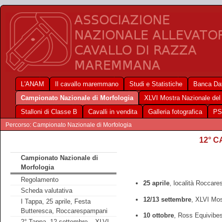
L'ANAM
Il cavallo maremmano
Studi e Statistiche
Banca Dat
Campionato Nazionale di Morfologia
XLVI Mostra Nazionale de
Stalloni di Classe B
Cavalli in vendita
Galleria fotografica
PS
Percorso: Campionato Nazionale di Morfologia
12° 
Campionato Nazionale di
Morfologia
Regolamento
25 aprile
, località Roccar
Scheda valutativa
12/13 settembre
, XLVI Mos
I Tappa, 25 aprile, Festa
Butteresca, Roccarespampani
10 ottobre
, Ross Equivibe
2° Tappa, 12 settembre – XLVI