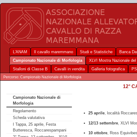
L'ANAM
Il cavallo maremmano
Studi e Statistiche
Banca Dat
Campionato Nazionale di Morfologia
XLVI Mostra Nazionale de
Stalloni di Classe B
Cavalli in vendita
Galleria fotografica
PS
Percorso: Campionato Nazionale di Morfologia
12° 
Campionato Nazionale di
Morfologia
Regolamento
25 aprile
, località Roccar
Scheda valutativa
12/13 settembre
, XLVI Mos
I Tappa, 25 aprile, Festa
Butteresca, Roccarespampani
10 ottobre
, Ross Equivibe
2° Tappa, 12 settembre – XLVI