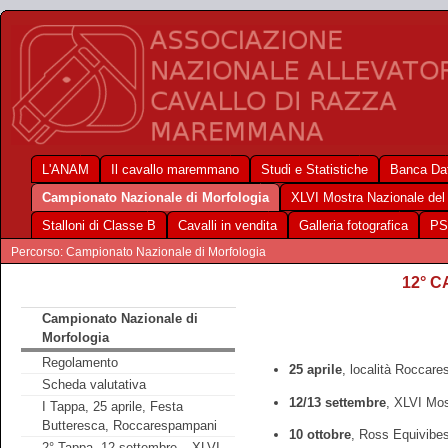
L'ANAM
Il cavallo maremmano
Studi e Statistiche
Banca Dat
Campionato Nazionale di Morfologia
XLVI Mostra Nazionale de
Stalloni di Classe B
Cavalli in vendita
Galleria fotografica
PS
Percorso: Campionato Nazionale di Morfologia
12° 
Campionato Nazionale di
Morfologia
Regolamento
25 aprile
, località Roccar
Scheda valutativa
12/13 settembre
, XLVI Mos
I Tappa, 25 aprile, Festa
Butteresca, Roccarespampani
10 ottobre
, Ross Equivibe
2° Tappa, 12 settembre – XLVI