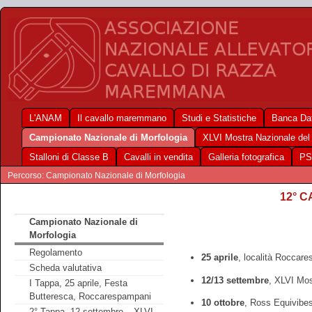
L'ANAM
Il cavallo maremmano
Studi e Statistiche
Banca Dat
Campionato Nazionale di Morfologia
XLVI Mostra Nazionale de
Stalloni di Classe B
Cavalli in vendita
Galleria fotografica
PS
Percorso: Campionato Nazionale di Morfologia
12° 
Campionato Nazionale di
Morfologia
Regolamento
25 aprile
, località Roccar
Scheda valutativa
12/13 settembre
, XLVI Mos
I Tappa, 25 aprile, Festa
Butteresca, Roccarespampani
10 ottobre
, Ross Equivibe
2° Tappa, 12 settembre – XLVI