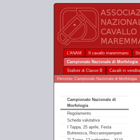
L'ANAM
Il cavallo maremmano
St
Campionato Nazionale di Morfologia
Stalloni di Classe B
Cavalli in vendit
Percorso: Campionato Nazionale di Morfologia
Campionato Nazionale di
Morfologia
Regolamento
Scheda valutativa
I Tappa, 25 aprile, Festa
Butteresca, Roccarespampani
2° Tappa, 12 settembre – XLVI