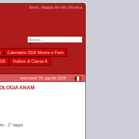
News
|
Mappa del sito
|
Ricerca
6
Calendario 2026 Mostre e Fiere
2026
Stalloni di Classe A
mercoledì, 05. agosto 2026
FOLOGIA ANAM
o - 2° tappa