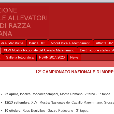
udi e Statistiche
Banca Dati
Modulistica e adempimenti
Attività 202
XLVI Mostra Nazionale del Cavallo Maremmano
Destinazione stalloni 
a
Galleria fotografica
PSRN 2014/2020
News
12° CAMPIONATO NAZIONALE DI MOR
25 aprile
, località Roccarespampani, Monte Romano, Viterbo - 1° tappa
12/13 settembre
, XLVI Mostra Nazionale del Cavallo Maremmano, Grosset
10 ottobre
, Ross Equivibes, Gazzo Padovano - 3° tappa