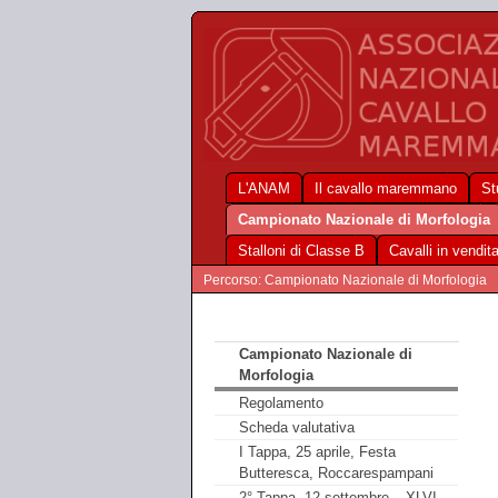
L'ANAM
Il cavallo maremmano
St
Campionato Nazionale di Morfologia
Stalloni di Classe B
Cavalli in vendit
Percorso: Campionato Nazionale di Morfologia
Campionato Nazionale di
Morfologia
Regolamento
Scheda valutativa
I Tappa, 25 aprile, Festa
Butteresca, Roccarespampani
2° Tappa, 12 settembre – XLVI