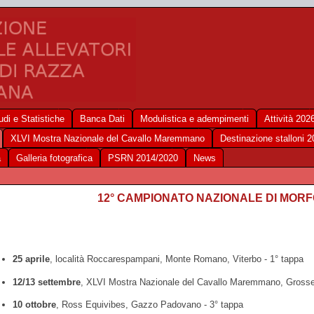
udi e Statistiche
Banca Dati
Modulistica e adempimenti
Attività 202
XLVI Mostra Nazionale del Cavallo Maremmano
Destinazione stalloni 
a
Galleria fotografica
PSRN 2014/2020
News
12° CAMPIONATO NAZIONALE DI MOR
25 aprile
, località Roccarespampani, Monte Romano, Viterbo - 1° tappa
12/13 settembre
, XLVI Mostra Nazionale del Cavallo Maremmano, Grosset
10 ottobre
, Ross Equivibes, Gazzo Padovano - 3° tappa