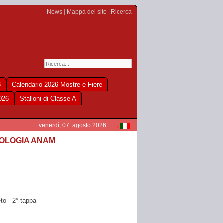
News
|
Mappa del sito
|
Ricerca
6
Calendario 2026 Mostre e Fiere
2026
Stalloni di Classe A
venerdì, 07. agosto 2026
FOLOGIA ANAM
o - 2° tappa