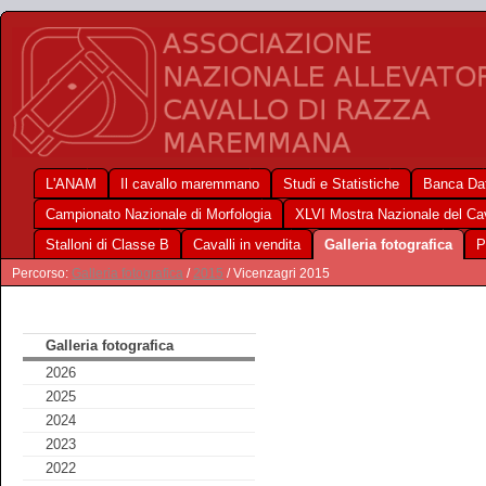
L'ANAM
Il cavallo maremmano
Studi e Statistiche
Banca Dat
Campionato Nazionale di Morfologia
XLVI Mostra Nazionale del C
Stalloni di Classe B
Cavalli in vendita
Galleria fotografica
P
Percorso:
Galleria fotografica
/
2015
/ Vicenzagri 2015
Galleria fotografica
2026
2025
2024
2023
2022