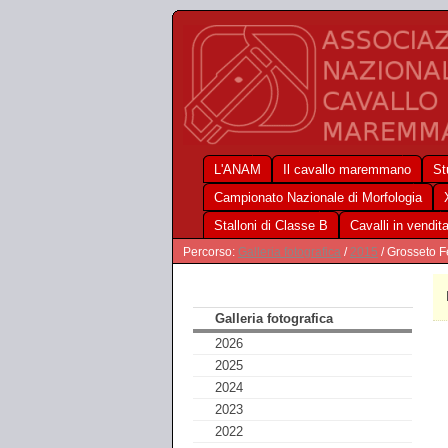
L'ANAM
Il cavallo maremmano
St
Campionato Nazionale di Morfologia
Stalloni di Classe B
Cavalli in vendit
Percorso:
Galleria fotografica
/
2015
/ Grosseto F
Galleria fotografica
2026
2025
2024
2023
2022