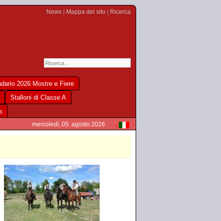
News
|
Mappa del sito
|
Ricerca
dario 2026 Mostre e Fiere
Stalloni di Classe A
s
mercoledì, 05. agosto 2026