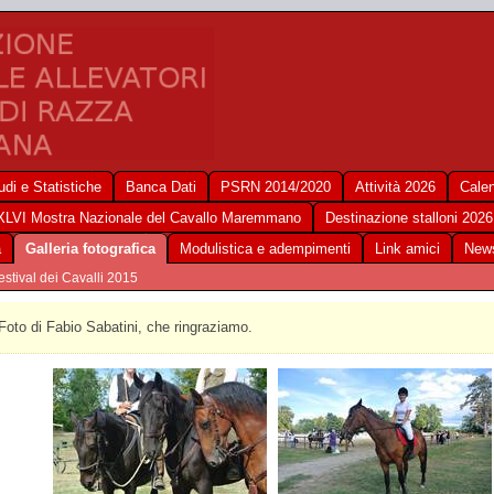
udi e Statistiche
Banca Dati
PSRN 2014/2020
Attività 2026
Calen
XLVI Mostra Nazionale del Cavallo Maremmano
Destinazione stalloni 2026
a
Galleria fotografica
Modulistica e adempimenti
Link amici
New
estival dei Cavalli 2015
Foto di Fabio Sabatini, che ringraziamo.