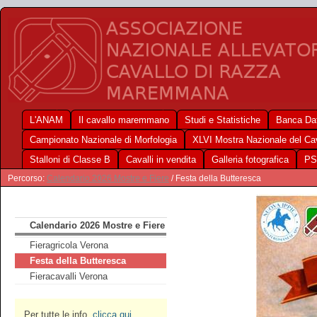
L'ANAM
Il cavallo maremmano
Studi e Statistiche
Banca Dat
Campionato Nazionale di Morfologia
XLVI Mostra Nazionale del C
Stalloni di Classe B
Cavalli in vendita
Galleria fotografica
PS
Percorso:
Calendario 2026 Mostre e Fiere
/ Festa della Butteresca
Calendario 2026 Mostre e Fiere
Fieragricola Verona
Festa della Butteresca
Fieracavalli Verona
Per tutte le info,
clicca qui
.