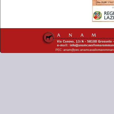
PEC:
anam@pec.anamcavallomaremman