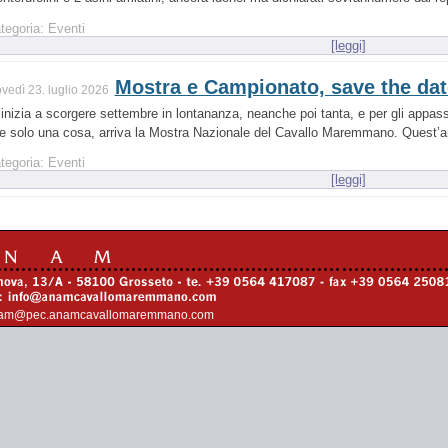
tegoria: Eventi
[leggi]
Mostra e Campionato, save the dat
ovedì 23. luglio 2026
 inizia a scorgere settembre in lontananza, neanche poi tanta, e per gli app
re solo una cosa, arriva la Mostra Nazionale del Cavallo Maremmano. Quest’a
tegoria: Eventi
[leggi]
am@pec.anamcavallomaremmano.com