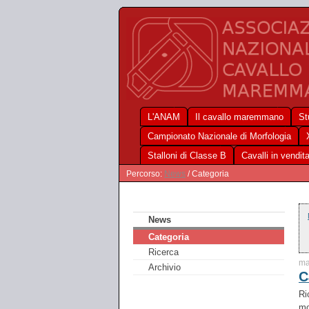
L'ANAM
Il cavallo maremmano
St
Campionato Nazionale di Morfologia
Stalloni di Classe B
Cavalli in vendit
Percorso:
News
/ Categoria
News
Categoria
Ricerca
ma
Archivio
C
Ri
mo