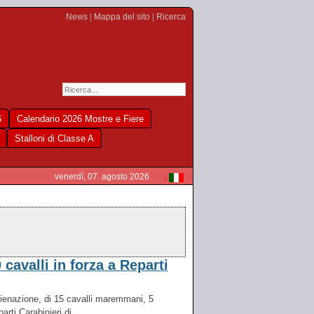
News
|
Mappa del sito
|
Ricerca
6
Calendario 2026 Mostre e Fiere
Stalloni di Classe A
venerdì, 07. agosto 2026
cavalli in forza a Reparti
alienazione, di 15 cavalli maremmani, 5
rti Carabinieri di...