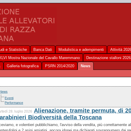
udi e Statistiche
Banca Dati
Modulistica e adempimenti
Attività 202
XLVI Mostra Nazionale del Cavallo Maremmano
Destinazione stalloni 2026
a
Galleria fotografica
PSRN 2014/2020
News
News
Eventi
Performance
Alienazione, tramite permuta, di 20 
rtedì 28. luglio 2026
arabinieri Biodiversità della Toscana
ceviamo, e volentieri pubblichiamo, l'avviso della vendita, più correttamente 
nterufolini e 2 asini amiatini, ancora idonei ma dichiarati sovrannumero dai repa