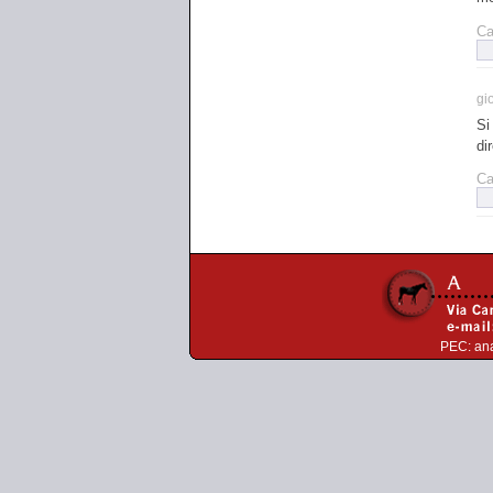
Ca
gi
Si
di
Ca
PEC:
an