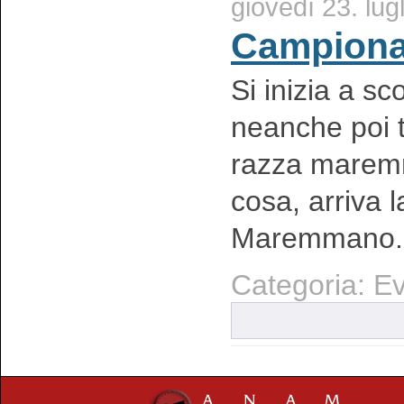
giovedì 23. lug
Campionat
Si inizia a s
neanche poi t
razza maremm
cosa, arriva 
Maremmano. Q
Categoria: Ev