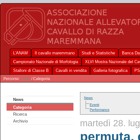
L'ANAM
Il cavallo maremmano
Studi e Statistiche
Banca Dat
Campionato Nazionale di Morfologia
XLVI Mostra Nazionale del C
Stalloni di Classe B
Cavalli in vendita
Galleria fotografica
PS
Percorso:
News
/ Categoria
News
News
Eventi
Categoria
Performance
Ricerca
martedì 28. lug
Archivio
permuta, d