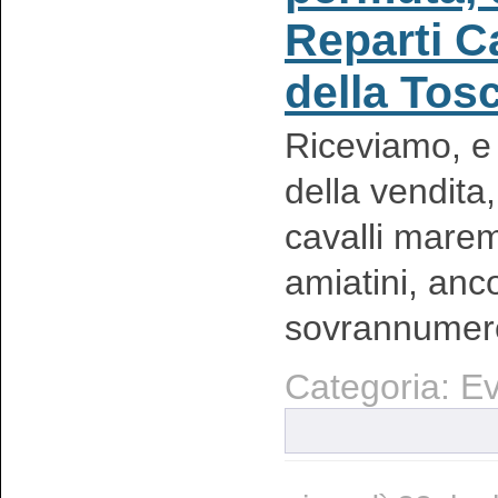
Reparti Ca
della Tos
Riceviamo, e 
della vendita
cavalli marem
amiatini, anc
sovrannumero 
Categoria: Ev