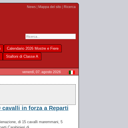
News
|
Mappa del sito
|
Ricerca
6
Calendario 2026 Mostre e Fiere
Stalloni di Classe A
venerdì, 07. agosto 2026
cavalli in forza a Reparti
alienazione, di 15 cavalli maremmani, 5
rti Carabinieri di...