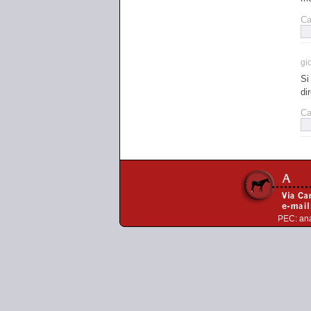
Ca
gi
Si
di
Ca
PEC:
an