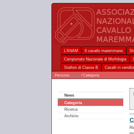
L'ANAM
Il cavallo maremmano
St
Campionato Nazionale di Morfologia
Stalloni di Classe B
Cavalli in vendit
Percorso:
News
/ Categoria
News
Categoria
Ricerca
ma
Archivio
C
Ri
mo