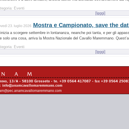
tegoria: Eventi
[leggi]
Mostra e Campionato, save the dat
ovedì 23. luglio 2026
 inizia a scorgere settembre in lontananza, neanche poi tanta, e per gli app
re solo una cosa, arriva la Mostra Nazionale del Cavallo Maremmano. Quest’a
tegoria: Eventi
[leggi]
am@pec.anamcavallomaremmano.com