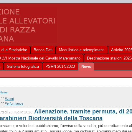
udi e Statistiche
Banca Dati
Modulistica e adempimenti
Attività 202
XLVI Mostra Nazionale del Cavallo Maremmano
Destinazione stalloni 2026
a
Galleria fotografica
PSRN 2014/2020
News
News
Eventi
Performance
Alienazione, tramite permuta, di 20 
rtedì 28. luglio 2026
arabinieri Biodiversità della Toscana
ceviamo, e volentieri pubblichiamo, l'avviso della vendita, più correttamente 
nterufolini e 2 asini amiatini, ancora idonei ma dichiarati sovrannumero dai repa