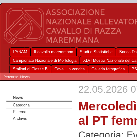
L'ANAM
Il cavallo maremmano
Studi e Statistiche
Banca Dat
Campionato Nazionale di Morfologia
XLVI Mostra Nazionale del C
Stalloni di Classe B
Cavalli in vendita
Galleria fotografica
PS
Percorso: News
22.05.2026 07
News
Mercoledì
Categoria
Ricerca
al PT fem
Archivio
Categoria: Ev