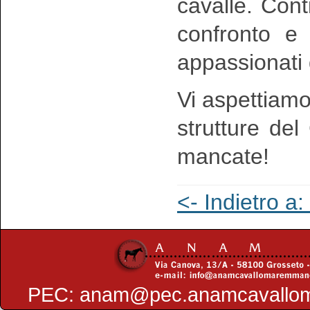
cavalle. Con
confronto e d
appassionati
Vi aspettiamo
strutture de
mancate!
<- Indietro a
PEC:
anam@pec.anamcavallo