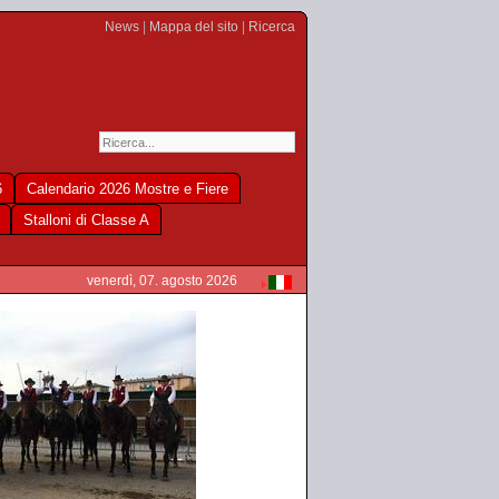
News
|
Mappa del sito
|
Ricerca
6
Calendario 2026 Mostre e Fiere
Stalloni di Classe A
venerdì, 07. agosto 2026