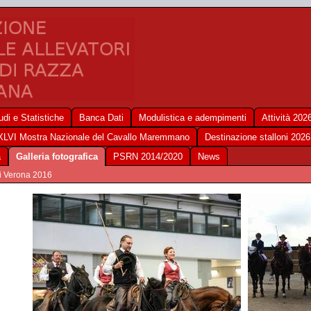
udi e Statistiche
Banca Dati
Modulistica e adempimenti
Attività 202
XLVI Mostra Nazionale del Cavallo Maremmano
Destinazione stalloni 2026
a
Galleria fotografica
PSRN 2014/2020
News
li Verona 2016