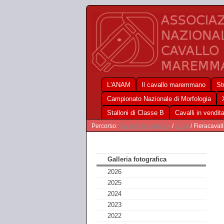
L'ANAM
Il cavallo maremmano
St
Campionato Nazionale di Morfologia
Stalloni di Classe B
Cavalli in vendit
Percorso:
Galleria fotografica
/
2016
/ Fieracaval
Galleria fotografica
2026
2025
2024
2023
2022