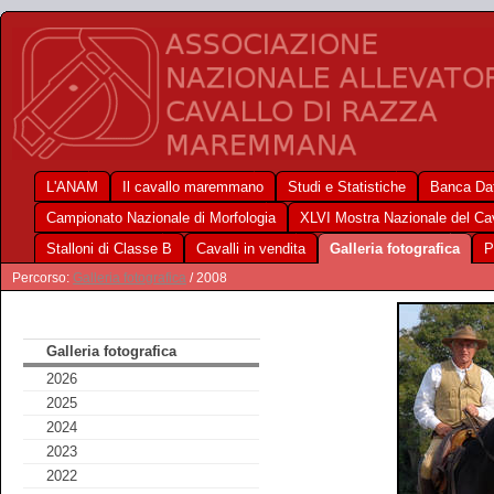
L'ANAM
Il cavallo maremmano
Studi e Statistiche
Banca Dat
Campionato Nazionale di Morfologia
XLVI Mostra Nazionale del C
Stalloni di Classe B
Cavalli in vendita
Galleria fotografica
P
Percorso:
Galleria fotografica
/ 2008
Galleria fotografica
2026
2025
2024
2023
2022