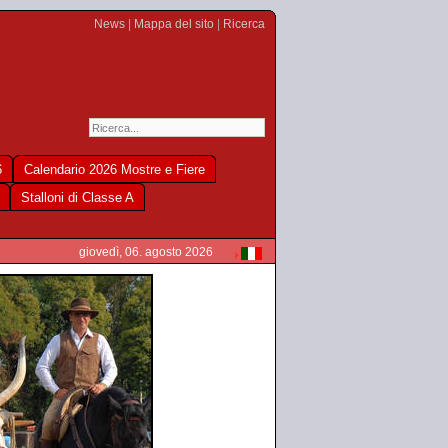
News
|
Mappa del sito
|
Ricerca
6
Calendario 2026 Mostre e Fiere
Stalloni di Classe A
giovedì, 06. agosto 2026