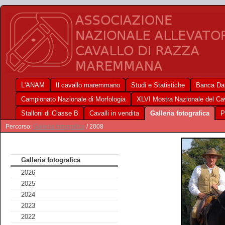
L'ANAM
Il cavallo maremmano
Studi e Statistiche
Banca Dat
Campionato Nazionale di Morfologia
XLVI Mostra Nazionale del C
Stalloni di Classe B
Cavalli in vendita
Galleria fotografica
P
Percorso:
Galleria fotografica
/ 2008
Galleria fotografica
2026
2025
2024
2023
2022