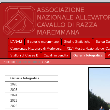
L'ANAM
Il cavallo maremmano
Studi e Statistiche
Banca Dat
Campionato Nazionale di Morfologia
XLVI Mostra Nazionale del C
Stalloni di Classe B
Cavalli in vendita
Galleria fotografica
P
Percorso:
Galleria fotografica
/ 2009
Galleria fotografica
2026
2025
2024
2023
2022