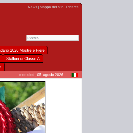
News
|
Mappa del sito
|
Ricerca
dario 2026 Mostre e Fiere
Stalloni di Classe A
s
mercoledì, 05. agosto 2026