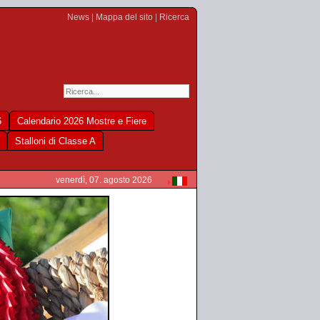
News
|
Mappa del sito
|
Ricerca
6
Calendario 2026 Mostre e Fiere
Stalloni di Classe A
venerdì, 07. agosto 2026