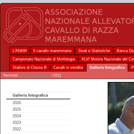
L'ANAM
Il cavallo maremmano
Studi e Statistiche
Banca Dat
Campionato Nazionale di Morfologia
XLVI Mostra Nazionale del C
Stalloni di Classe B
Cavalli in vendita
Galleria fotografica
P
Percorso:
Galleria fotografica
/ 2011
Galleria fotografica
2026
2025
2024
2023
2022