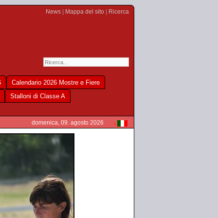
News
|
Mappa del sito
|
Ricerca
6
Calendario 2026 Mostre e Fiere
Stalloni di Classe A
domenica, 09. agosto 2026