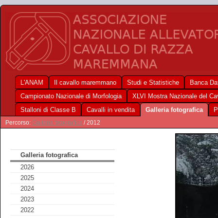
L'ANAM
Il cavallo maremmano
Studi e Statistiche
Banca Dat
Campionato Nazionale di Morfologia
XLVI Mostra Nazionale del C
Stalloni di Classe B
Cavalli in vendita
Galleria fotografica
P
Percorso:
Galleria fotografica
/ 2012
Galleria fotografica
2026
2025
2024
2023
2022