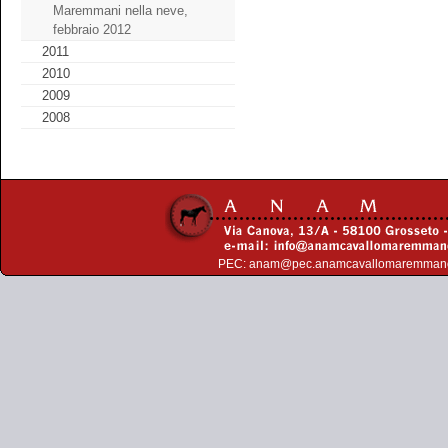
Maremmani nella neve,
febbraio 2012
2011
2010
2009
2008
PEC:
anam@pec.anamcavallomaremman