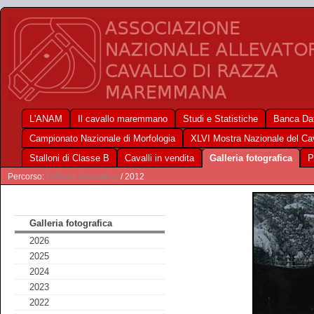
L'ANAM
Il cavallo maremmano
Studi e Statistiche
Banca Dat
Campionato Nazionale di Morfologia
XLVI Mostra Nazionale del C
Stalloni di Classe B
Cavalli in vendita
Galleria fotografica
P
Percorso:
Galleria fotografica
/ 2012
Galleria fotografica
2026
2025
2024
2023
2022