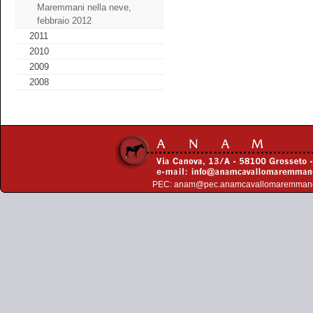
Maremmani nella neve,
febbraio 2012
2011
2010
2009
2008
PEC:
anam@pec.anamcavallomaremman