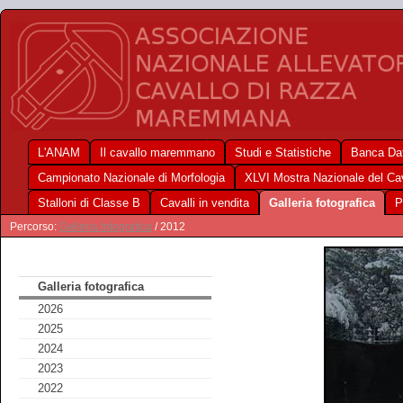
L'ANAM
Il cavallo maremmano
Studi e Statistiche
Banca Dat
Campionato Nazionale di Morfologia
XLVI Mostra Nazionale del C
Stalloni di Classe B
Cavalli in vendita
Galleria fotografica
P
Percorso:
Galleria fotografica
/ 2012
Galleria fotografica
2026
2025
2024
2023
2022