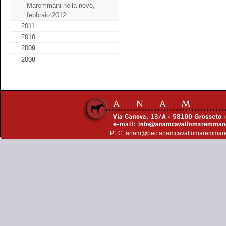
Maremmani nella neve,
febbraio 2012
2011
2010
2009
2008
PEC:
anam@pec.anamcavallomaremman