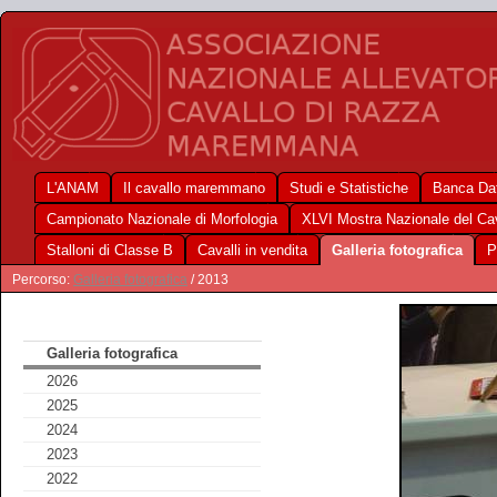
L'ANAM
Il cavallo maremmano
Studi e Statistiche
Banca Dat
Campionato Nazionale di Morfologia
XLVI Mostra Nazionale del C
Stalloni di Classe B
Cavalli in vendita
Galleria fotografica
P
Percorso:
Galleria fotografica
/ 2013
Galleria fotografica
2026
2025
2024
2023
2022