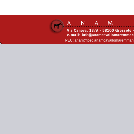
PEC:
anam@pec.anamcavallomaremman