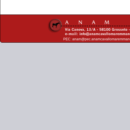
PEC:
anam@pec.anamcavallomaremman