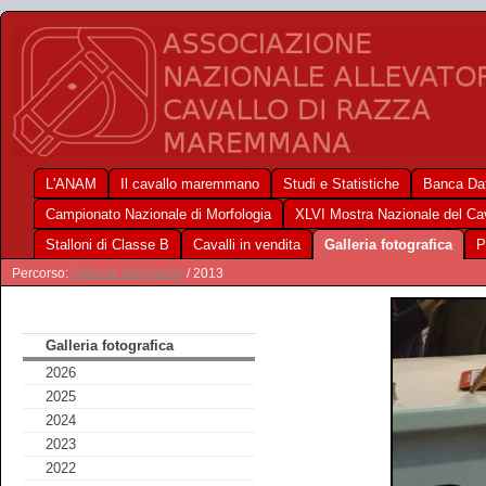
L'ANAM
Il cavallo maremmano
Studi e Statistiche
Banca Dat
Campionato Nazionale di Morfologia
XLVI Mostra Nazionale del C
Stalloni di Classe B
Cavalli in vendita
Galleria fotografica
P
Percorso:
Galleria fotografica
/ 2013
Galleria fotografica
2026
2025
2024
2023
2022