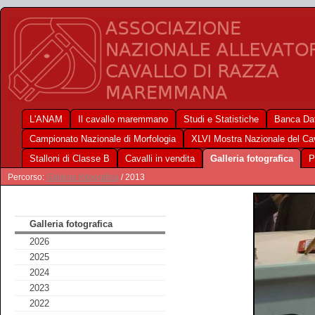
L'ANAM
Il cavallo maremmano
Studi e Statistiche
Banca Dat
Campionato Nazionale di Morfologia
XLVI Mostra Nazionale del C
Stalloni di Classe B
Cavalli in vendita
Galleria fotografica
P
Percorso:
Galleria fotografica
/ 2013
Galleria fotografica
2026
2025
2024
2023
2022