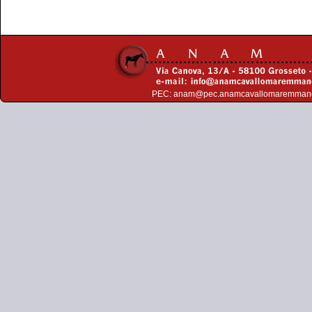
PEC:
anam@pec.anamcavallomaremman