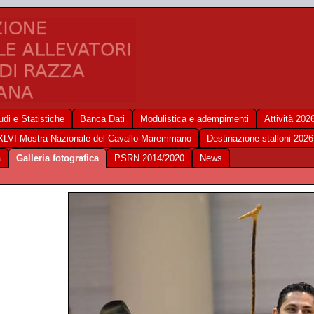
udi e Statistiche
Banca Dati
Modulistica e adempimenti
Attività 202
XLVI Mostra Nazionale del Cavallo Maremmano
Destinazione stalloni 2026
a
Galleria fotografica
PSRN 2014/2020
News