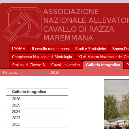
L'ANAM
Il cavallo maremmano
Studi e Statistiche
Banca Dat
Campionato Nazionale di Morfologia
XLVI Mostra Nazionale del C
Stalloni di Classe B
Cavalli in vendita
Galleria fotografica
P
Percorso:
Galleria fotografica
/ 2016
Galleria fotografica
2026
2025
2024
2023
2022