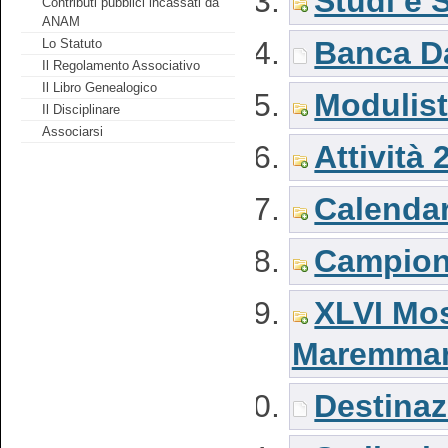
Studi e S
Contributi pubblici incassati da
ANAM
Banca Da
Lo Statuto
Il Regolamento Associativo
Il Libro Genealogico
Modulist
Il Disciplinare
Associarsi
Attività 
Calendar
Campiona
XLVI Mos
Maremma
Destinaz