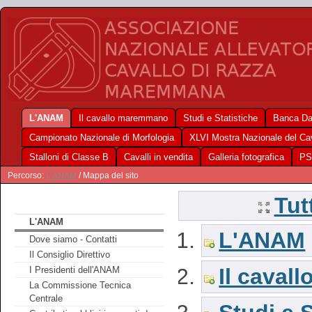
L'ANAM
Il cavallo maremmano
Studi e Statistiche
Banca Da
Campionato Nazionale di Morfologia
XLVI Mostra Nazionale del C
Stalloni di Classe B
Cavalli in vendita
Galleria fotografica
PS
Percorso:
L'ANAM
/ Mappa del sito
Tut
L'ANAM
L'ANAM
Dove siamo - Contatti
Il Consiglio Direttivo
Il cava
I Presidenti dell'ANAM
La Commissione Tecnica
Centrale